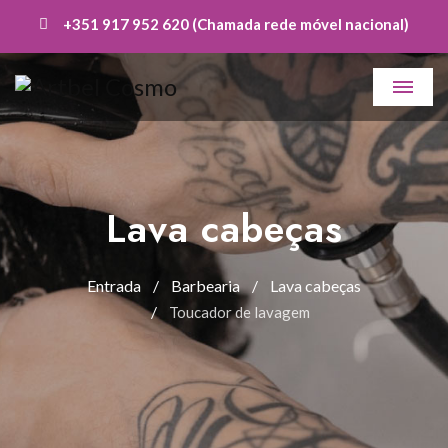
+351 917 952 620 (Chamada rede móvel nacional)
Lava cabeças
Entrada
Barbearia
Lava cabeças
Toucador de lavagem